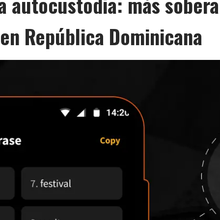
la autocustodia: más sobera
n en República Dominicana