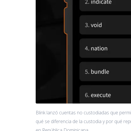
Blink lanzó cuentas no custodiadas que permit
qué se diferencia de la custodia y por qué r
en República Dominicana.