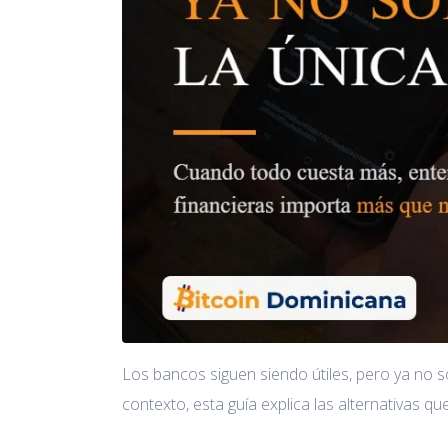
Los bancos siguen siendo útiles, pero ya no s
contexto, esta guía explica las alternativas q