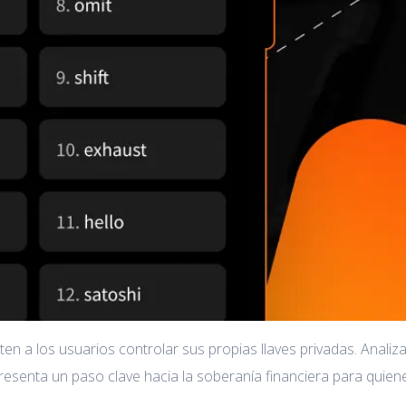
en a los usuarios controlar sus propias llaves privadas. Analiz
epresenta un paso clave hacia la soberanía financiera para qui