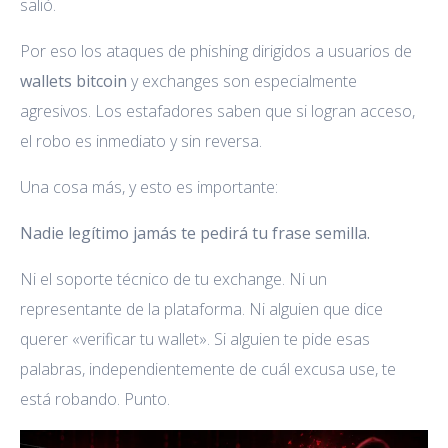
salió.
Por eso los ataques de phishing dirigidos a usuarios de
wallets bitcoin
y exchanges son especialmente
agresivos. Los estafadores saben que si logran acceso,
el robo es inmediato y sin reversa.
Una cosa más, y esto es importante:
Nadie legítimo jamás te pedirá tu frase semilla.
Ni el soporte técnico de tu exchange. Ni un
representante de la plataforma. Ni alguien que dice
querer «verificar tu wallet». Si alguien te pide esas
palabras, independientemente de cuál excusa use, te
está robando. Punto.