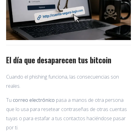
El día que desaparecen tus bitcoin
Cuando el phishing funciona, las consecuencias son
reales.
Tu
correo electrónico
pasa a manos de otra persona
que lo usa para resetear contraseñas de otras cuentas
tuyas o para estafar a tus contactos haciéndose pasar
por ti.