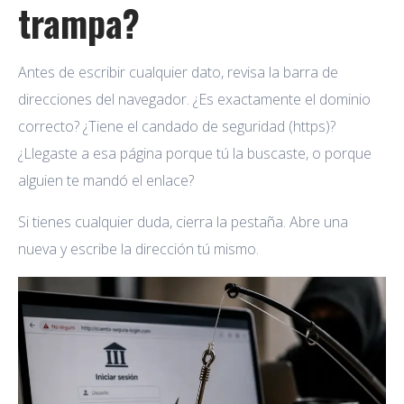
trampa?
Antes de escribir cualquier dato, revisa la barra de
direcciones del navegador. ¿Es exactamente el dominio
correcto? ¿Tiene el candado de seguridad (https)?
¿Llegaste a esa página porque tú la buscaste, o porque
alguien te mandó el enlace?
Si tienes cualquier duda, cierra la pestaña. Abre una
nueva y escribe la dirección tú mismo.