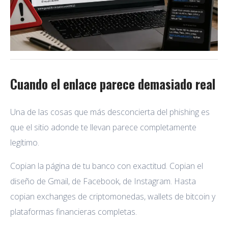
Cuando el enlace parece demasiado real
Una de las cosas que más desconcierta del phishing es
que el sitio adonde te llevan parece completamente
legítimo.
Copian la página de tu banco con exactitud. Copian el
diseño de Gmail, de Facebook, de Instagram. Hasta
copian exchanges de criptomonedas, wallets de bitcoin y
plataformas financieras completas.