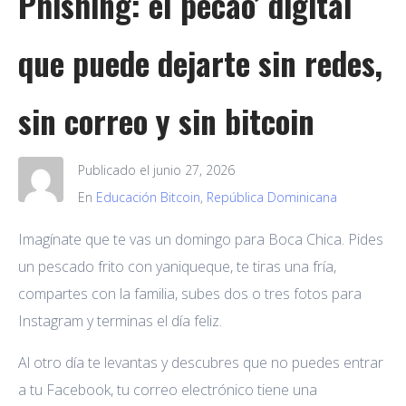
Phishing: el pecao’ digital
que puede dejarte sin redes,
sin correo y sin bitcoin
Publicado el
junio 27, 2026
En
Educación Bitcoin
,
República Dominicana
Imagínate que te vas un domingo para Boca Chica. Pides
un pescado frito con yaniqueque, te tiras una fría,
compartes con la familia, subes dos o tres fotos para
Instagram y terminas el día feliz.
Al otro día te levantas y descubres que no puedes entrar
a tu Facebook, tu correo electrónico tiene una