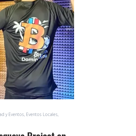
d y Eventos
,
Eventos Locales
,
squeya Project en