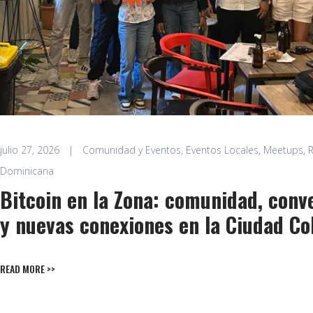
julio 27, 2026
|
Comunidad y Eventos
,
Eventos Locales
,
Meetups
,
R
Dominicana
Bitcoin en la Zona: comunidad, conv
y nuevas conexiones en la Ciudad Co
READ MORE >>