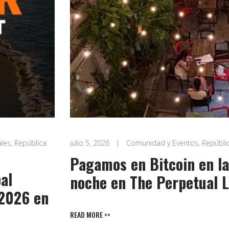
ales
,
República
julio 5, 2026
|
Comunidad y Eventos
,
Repúbli
Pagamos en Bitcoin en la
al
noche en The Perpetual 
 2026 en
READ MORE >>