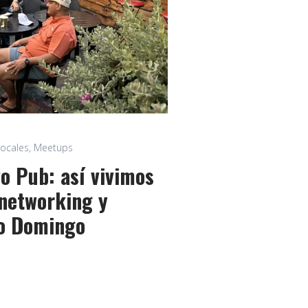
Locales
,
Meetups
vo Pub: así vivimos
 networking y
to Domingo