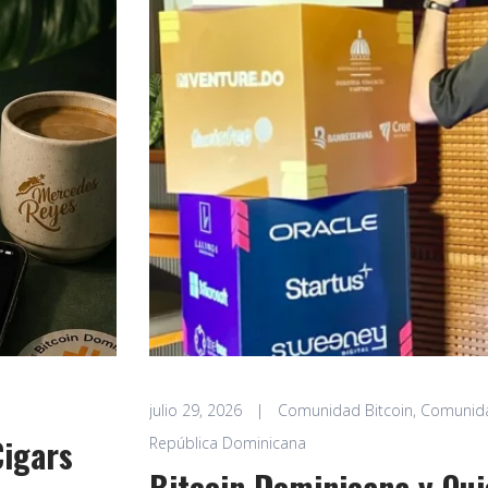
julio 29, 2026
|
Comunidad Bitcoin
,
Comunida
Cigars
República Dominicana
Bitcoin Dominicana y Qui