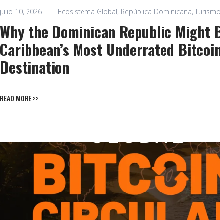
julio 10, 2026
|
Ecosistema Global
,
República Dominicana
,
Turismo
Why the Dominican Republic Might 
Caribbean’s Most Underrated Bitcoi
Destination
READ MORE >>