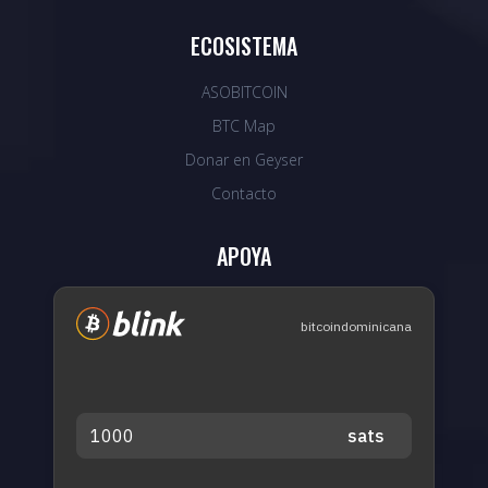
ECOSISTEMA
ASOBITCOIN
BTC Map
Donar en Geyser
Contacto
APOYA
bitcoindominicana