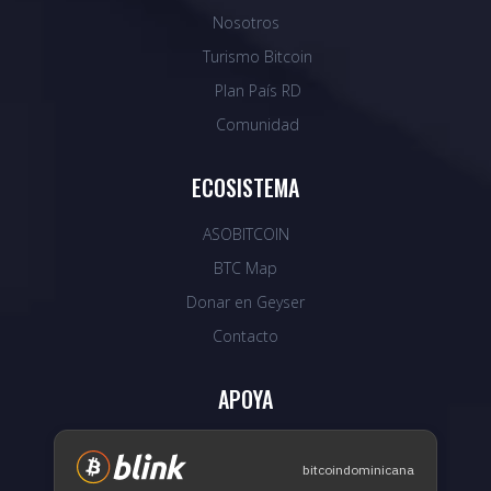
Nosotros
Turismo Bitcoin
Plan País RD
Comunidad
ECOSISTEMA
ASOBITCOIN
BTC Map
Donar en Geyser
Contacto
APOYA
bitcoindominicana