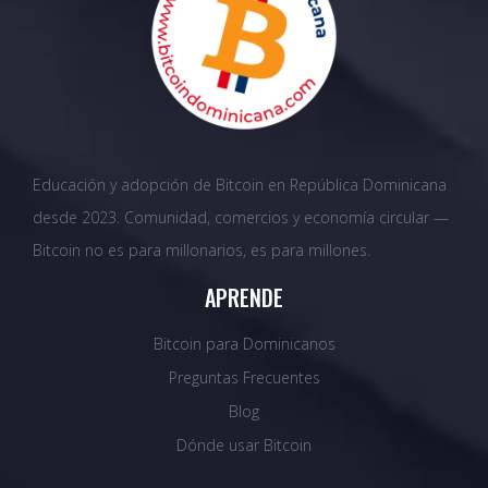
Educación y adopción de Bitcoin en República Dominicana
desde 2023. Comunidad, comercios y economía circular —
Bitcoin no es para millonarios, es para millones.
APRENDE
Bitcoin para Dominicanos
Preguntas Frecuentes
Blog
Dónde usar Bitcoin