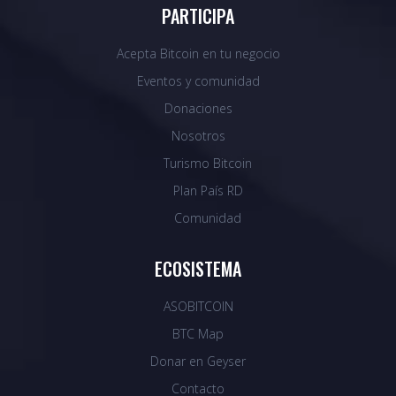
PARTICIPA
Acepta Bitcoin en tu negocio
Eventos y comunidad
Donaciones
Nosotros
Turismo Bitcoin
Plan País RD
Comunidad
ECOSISTEMA
ASOBITCOIN
BTC Map
Donar en Geyser
Contacto