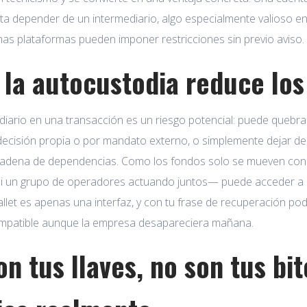
ta depender de un intermediario, algo especialmente valioso e
as plataformas pueden imponer restricciones sin previo aviso.
la autocustodia reduce los
iario en una transacción es un riesgo potencial: puede quebrar
ecisión propia o por mandato externo, o simplemente dejar de 
cadena de dependencias. Como los fondos solo se mueven con tu
 un grupo de operadores actuando juntos— puede acceder a ell
allet es apenas una interfaz, y con tu frase de recuperación p
ompatible aunque la empresa desapareciera mañana.
on tus llaves, no son tus bi