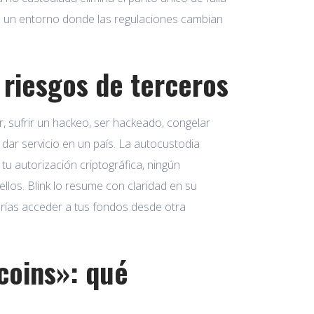
n un entorno donde las regulaciones cambian
 riesgos de terceros
, sufrir un hackeo, ser hackeado, congelar
dar servicio en un país. La autocustodia
 autorización criptográfica, ningún
os. Blink lo resume con claridad en su
odrías acceder a tus fondos desde otra
tcoins»: qué