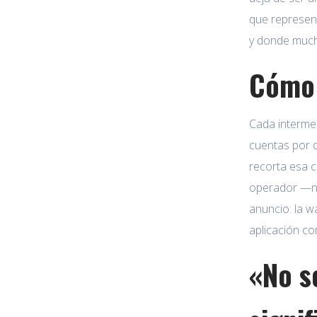
que represen
y donde much
Cómo 
Cada intermed
cuentas por d
recorta esa 
operador —ni
anuncio: la w
aplicación c
«No s