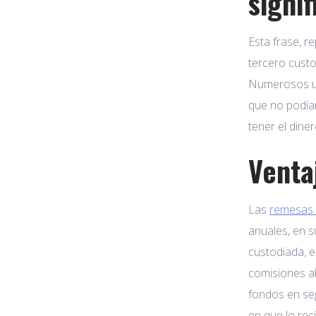
signi
Esta frase, r
tercero custo
Numerosos us
que no podían 
tener el dine
Venta
Las
remesas 
anuales, en s
custodiada, e
comisiones a
fondos en se
en que lo rec