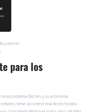
da y una no
.
te para los
n el ecosistema Bitcoin, y su economía
ntexto, tener el control real de los fondos
 no custodiada elimina el punto único de falla