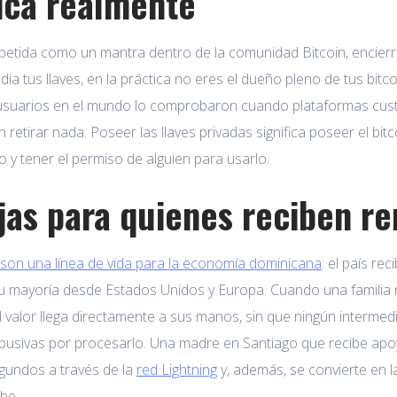
fica realmente
epetida como un mantra dentro de la comunidad Bitcoin, encierr
dia tus llaves, en la práctica no eres el dueño pleno de tus bitc
uarios en el mundo lo comprobaron cuando plataformas custo
retirar nada. Poseer las llaves privadas significa poseer el bitc
ro y tener el permiso de alguien para usarlo.
jas para quienes reciben r
son una línea de vida para la economía dominicana
: el país re
u mayoría desde Estados Unidos y Europa. Cuando una familia r
l valor llega directamente a sus manos, sin que ningún intermedi
busivas por procesarlo. Una madre en Santiago que recibe apoy
gundos a través de la
red Lightning
y, además, se convierte en l
ibe.