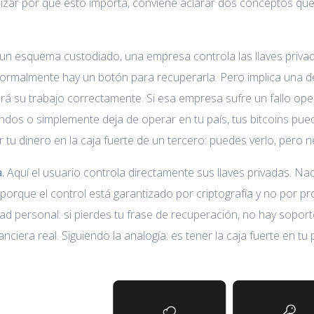
izar por qué esto importa, conviene aclarar dos conceptos que
un esquema custodiado, una empresa controla las llaves privada
rmalmente hay un botón para recuperarla. Pero implica una de
á su trabajo correctamente. Si esa empresa sufre un fallo opera
ndos o simplemente deja de operar en tu país, tus bitcoins pue
tu dinero en la caja fuerte de un tercero: puedes verlo, pero n
.
Aquí el usuario controla directamente sus llaves privadas. Na
 porque el control está garantizado por criptografía y no por 
ad personal: si pierdes tu frase de recuperación, no hay soport
nciera real. Siguiendo la analogía: es tener la caja fuerte en tu p