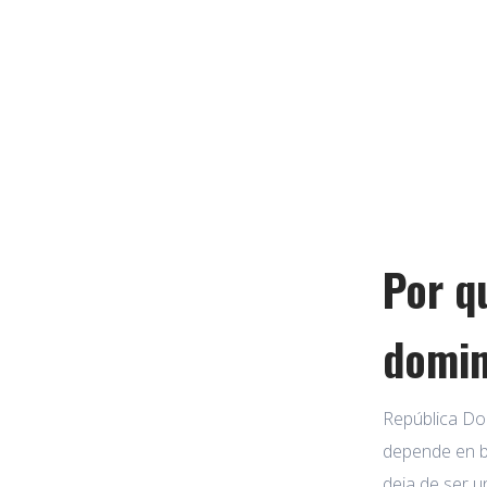
Por q
domin
República Dom
depende en bu
deja de ser u