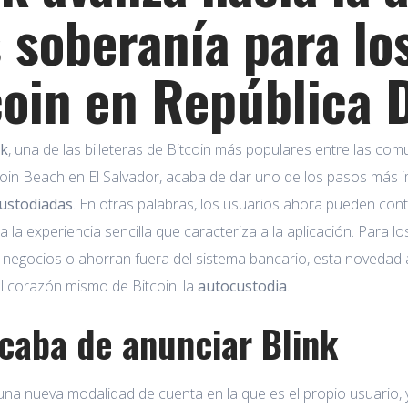
 soberanía para lo
coin en República 
nk
, una de las billeteras de Bitcoin más populares entre las co
oin Beach en El Salvador, acaba de dar uno de los pasos más im
ustodiadas
. En otras palabras, los usuarios ahora pueden cont
 a la experiencia sencilla que caracteriza a la aplicación. Par
 negocios o ahorran fuera del sistema bancario, esta novedad
l corazón mismo de Bitcoin: la
autocustodia
.
caba de anunciar Blink
ó una nueva modalidad de cuenta en la que es el propio usuario,