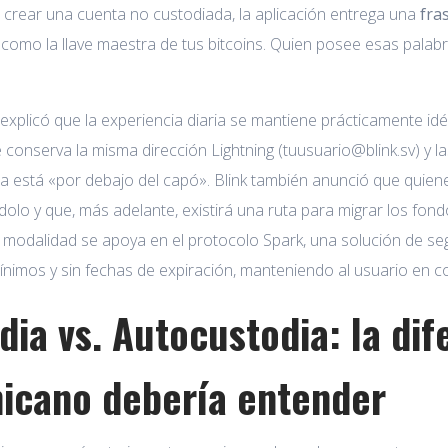
l crear una cuenta no custodiada, la aplicación entrega una
fra
como la llave maestra de tus bitcoins. Quien posee esas palab
xplicó que la experiencia diaria se mantiene prácticamente idé
 conserva la misma dirección Lightning (tuusuario@blink.sv) y l
 está «por debajo del capó». Blink también anunció que quien
dolo y que, más adelante, existirá una ruta para migrar los fo
a modalidad se apoya en el protocolo Spark, una solución de s
nimos y sin fechas de expiración, manteniendo al usuario en con
dia vs. Autocustodia: la di
icano debería entender