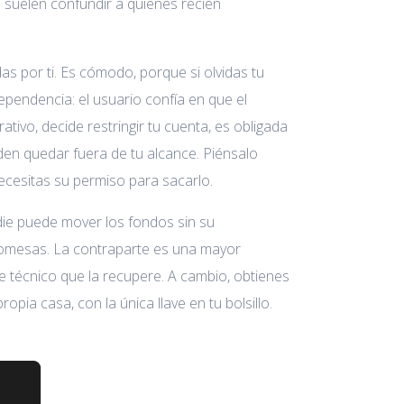
 suelen confundir a quienes recién
s por ti. Es cómodo, porque si olvidas tu
pendencia: el usuario confía en que el
tivo, decide restringir tu cuenta, es obligada
den quedar fuera de tu alcance. Piénsalo
ecesitas su permiso para sacarlo.
die puede mover los fondos sin su
promesas. La contraparte es una mayor
e técnico que la recupere. A cambio, obtienes
ropia casa, con la única llave en tu bolsillo.