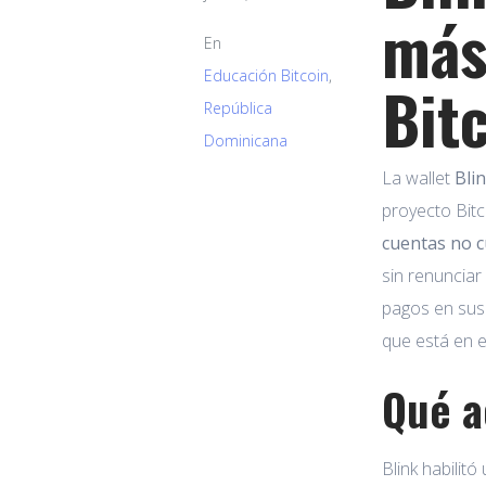
más
En
Educación Bitcoin
,
Bit
República
Dominicana
La wallet
Bli
proyecto Bitc
cuentas no c
sin renunciar
pagos en sus
que está en e
Qué a
Blink habilit