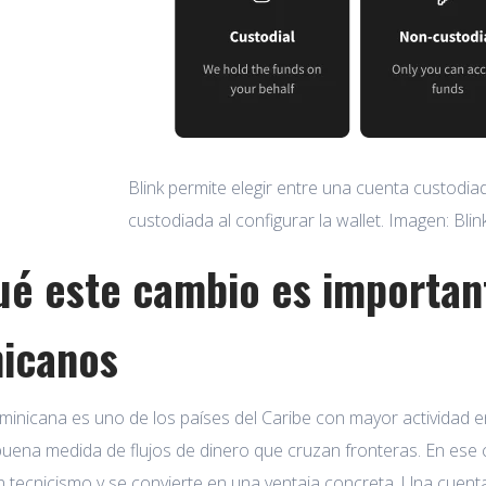
Blink permite elegir entre una cuenta custodia
custodiada al configurar la wallet. Imagen: Blink
ué este cambio es importan
icanos
inicana es uno de los países del Caribe con mayor actividad e
ena medida de flujos de dinero que cruzan fronteras. En ese co
n tecnicismo y se convierte en una ventaja concreta. Una cuenta