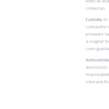
Antes de anal
comienzan.
Custodia.
En 
contraseña no
proveedor har
a congelar fo
como guardar 
Autocustodia
autorización,
responsabilid
soberanía fina