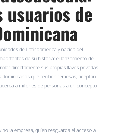
s usuarios de
Dominicana
munidades de Latinoamérica y nacida del
portantes de su historia: el lanzamiento de
rolar directamente sus propias llaves privadas
a los dominicanos que reciben remesas, aceptan
 acerca a millones de personas a un concepto
 y no la empresa, quien resguarda el acceso a