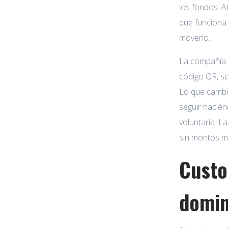
los fondos. A
que funciona 
moverlo.
La compañía e
código QR, se
Lo que cambia
seguir hacién
voluntaria. L
sin montos mí
Custo
domin