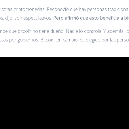
in y otras criptomonedas. Reconoció que hay personas tradiciona
s, dijo, son especulativos.
Pero afirmó que esto beneficia a bi
ntiende que bitcoin no tiene dueño. Nadie lo controla. Y además
tas por gobiernos. Bitcoin, en cambio, es elegido por las pers