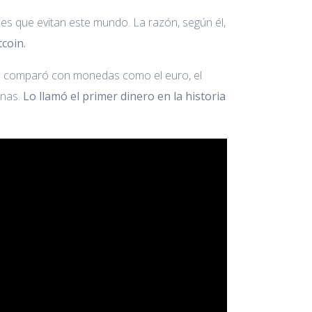
les que evitan este mundo. La razón, según él,
tcoin.
, lo comparó con monedas como el euro, el
onas.
Lo llamó el primer dinero en la historia