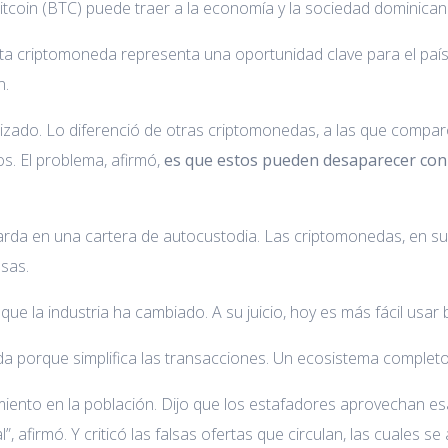
bitcoin (BTC) puede traer a la economía y la sociedad dominican
a criptomoneda representa una oportunidad clave para el país
n.
alizado. Lo diferenció de otras criptomonedas, a las que compa
s. El problema, afirmó,
es que estos pueden desaparecer con 
uarda en una cartera de autocustodia. Las criptomonedas, en s
sas.
ue la industria ha cambiado. A su juicio, hoy es más fácil usar b
porque simplifica las transacciones. Un ecosistema completo h
imiento en la población. Dijo que los estafadores aprovechan es
 afirmó. Y criticó las falsas ofertas que circulan, las cuales se 