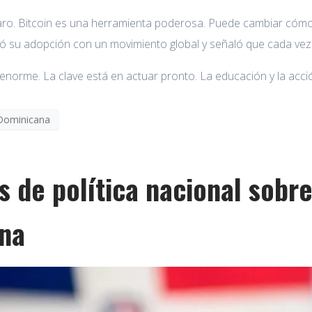
claro. Bitcoin es una herramienta poderosa. Puede cambiar cóm
ó su adopción con un movimiento global y señaló que cada vez 
 enorme. La clave está en actuar pronto. La educación y la acci
Dominicana
de política nacional sobre 
na