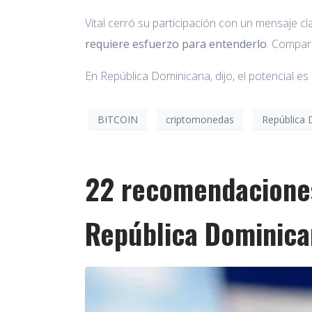
Vital cerró su participación con un mensaje 
requiere esfuerzo para entenderlo
. Compar
En República Dominicana, dijo, el potencial es
BITCOIN
criptomonedas
República 
22 recomendaciones 
República Dominica