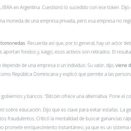
LIBRA en Argentina. Cuestionó lo sucedido con ese token. Dijo q
a moneda de una empresa privada, pero esa empresa no regist
iptomonedas
. Recuerda así que, por lo general, hay un actor de
as aportan fondos y, luego, esos activos son retirados. El result
No depende de una empresa o un individuo. Su valor, dijo,
viene d
como República Dominicana y explicó que permite a las person
gobiernos y bancos. “Bitcoin ofrece una alternativa. Pone el co
ó sobre educación. Dijo que es clave para evitar estafas. La ge
ctos fraudulentos. Criticó la mentalidad de buscar ganancias rápi
 no promete enriquecimiento instantáneo, ya que es un sistema 