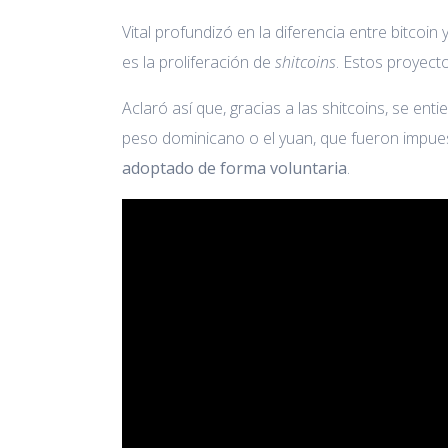
Vital profundizó en la diferencia entre bitco
es la proliferación de
shitcoins
. Estos proyecto
Aclaró así que, gracias a las shitcoins, se e
peso dominicano o el yuan, que fueron impues
adoptado de forma voluntaria
.