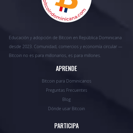
Educación y adopción de Bitcoin en República Dominicana
desde 2023. Comunidad, comercios y economía circular —
Bitcoin no es para millonarios, es para millones.
APRENDE
Bitcoin para Dominicanos
Preguntas Frecuentes
Blog
Dónde usar Bitcoin
PARTICIPA