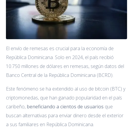
El envío de remesas es crucial para la economía de
República Dominicana. Solo en 2024, el país recibió
10.750 millones de dólares en remesas, según datos del
Banco Central de la República Dominicana (BCRD).
Este fenómeno se ha extendido al uso de bitcoin (BTC) y
criptomonedas, que han ganado popularidad en el país
caribeño,
beneficiando a cientos de usuarios
que
buscan alternativas para enviar dinero desde el exterior
a sus familiares en República Dominicana.