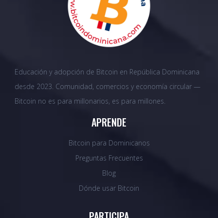
Educación y adopción de Bitcoin en República Dominicana
desde 2023. Comunidad, comercios y economía circular —
Bitcoin no es para millonarios, es para millones.
APRENDE
Bitcoin para Dominicanos
Preguntas Frecuentes
Blog
Dónde usar Bitcoin
PARTICIPA