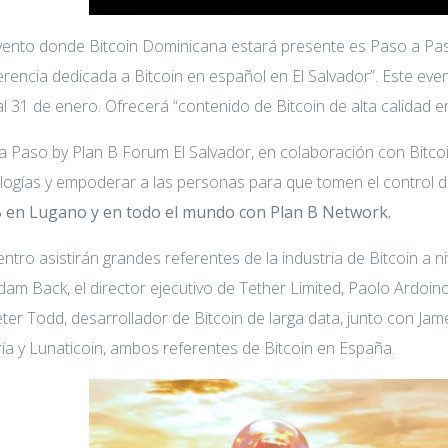
vento donde Bitcoin Dominicana estará presente es Paso a Pas
rencia dedicada a Bitcoin en español en El Salvador”. Este ev
l 31 de enero. Ofrecerá “contenido de Bitcoin de alta calidad 
a Paso by Plan B Forum El Salvador, en colaboración con Bitco
ogías y empoderar a las personas para que tomen el control de
 en Lugano y en todo el mundo con Plan B Network.
ntro asistirán grandes referentes de la industria de Bitcoin a ni
dam Back, el director ejecutivo de Tether Limited, Paolo Ard
eter Todd, desarrollador de Bitcoin de larga data, junto con Ja
ía y Lunaticoin, ambos referentes de Bitcoin en España.