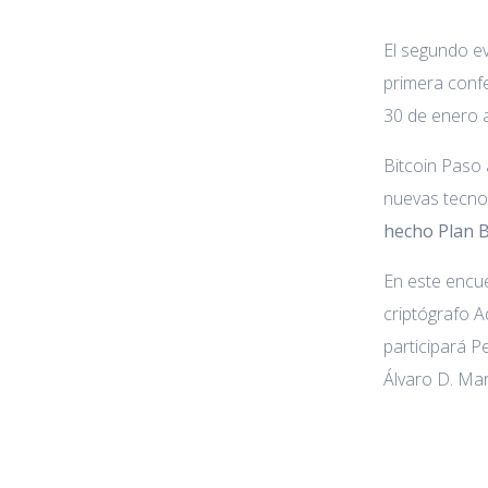
El segundo e
primera confe
30 de enero a
Bitcoin Paso 
nuevas tecnol
hecho Plan B
En este encue
criptógrafo A
participará P
Álvaro D. Mar