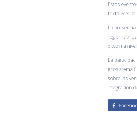
Estos evento
fortalecer l
La presencia 
región latino
bitcoin a nivel
La participa
ecosistema f
sobre las ven
integración d
Facebo