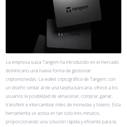
La empresa suiza Tangem ha introducido en el mercado
dominicano una nueva forma de gestionar
criptomonedas. La wallet criptográfica de Tangem, con
un diseño similar al de una tarjeta bancaria, ofrece a los
usuarios la posibilidad de almacenar, comprar, ganar,
transferir e intercambiar miles de monedas y tokens. Esta
herramienta se activa en tan solo tres minutos,
proporcionando una solución rápida y eficiente para la