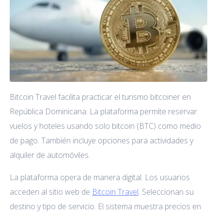
Bitcoin Travel facilita practicar el turismo bitcoiner en
República Dominicana. La plataforma permite reservar
vuelos y hoteles usando solo bitcoin (BTC) como medio
de pago. También incluye opciones para actividades y
alquiler de automóviles.
La plataforma opera de manera digital. Los usuarios
acceden al sitio web de
Bitcoin Tra
vel
. Seleccionan su
destino y tipo de servicio. El sistema muestra precios en