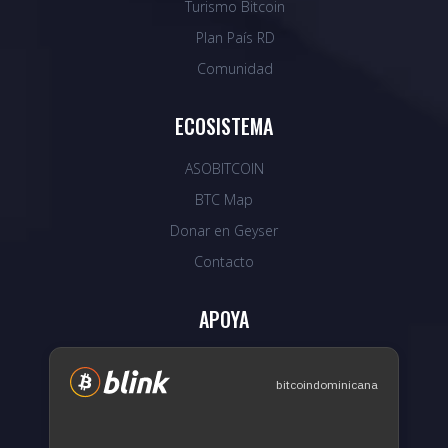
Turismo Bitcoin
Plan País RD
Comunidad
ECOSISTEMA
ASOBITCOIN
BTC Map
Donar en Geyser
Contacto
APOYA
bitcoindominicana