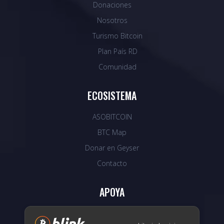
Donaciones
Nosotros
Turismo Bitcoin
Plan País RD
Comunidad
ECOSISTEMA
ASOBITCOIN
BTC Map
Donar en Geyser
Contacto
APOYA