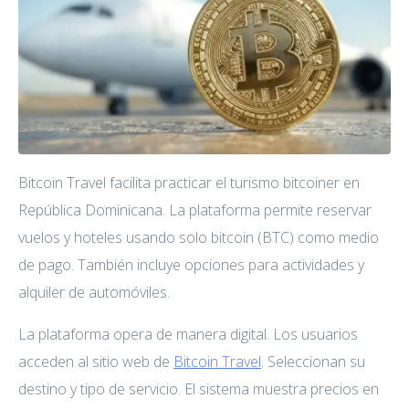
Bitcoin Travel facilita practicar el turismo bitcoiner en
República Dominicana. La plataforma permite reservar
vuelos y hoteles usando solo bitcoin (BTC) como medio
de pago. También incluye opciones para actividades y
alquiler de automóviles.
La plataforma opera de manera digital. Los usuarios
acceden al sitio web de
Bitcoin Tra
vel
. Seleccionan su
destino y tipo de servicio. El sistema muestra precios en