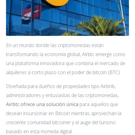
En un mundo donde las criptomonedas están
transformando la economía global, Airbtc emerge como
una plataforma innovadora que combina el mercado de
alquileres a corto plazo con el poder de bitcoin (BTC).
Diseñada para dueños de propiedades tipo Airbnb,
administradores y entusiastas de las criptomonedas,
Airbtc ofrece una solución única
para aquellos que
desean incursionar en Bitcoin mientras aprovechan la
creciente comunidad bitcoiner y el auge del turismo
basado en esta moneda digital.