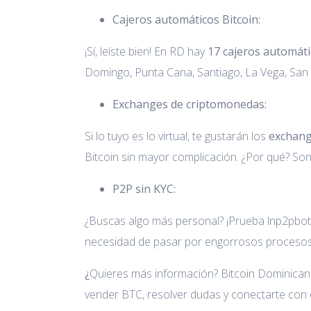
Cajeros automáticos Bitcoin:
¡Sí, leíste bien! En RD hay
17 cajeros automát
Domingo, Punta Cana, Santiago, La Vega, San 
Exchanges de criptomonedas:
Si lo tuyo es lo virtual, te gustarán los
exchan
Bitcoin sin mayor complicación. ¿Por qué? So
P2P sin KYC:
¿Buscas algo más personal? ¡Prueba lnp2pbot
necesidad de pasar por engorrosos procesos de
¿
Quieres más información? Bitcoin Dominicana
vender BTC, resolver dudas y conectarte con 