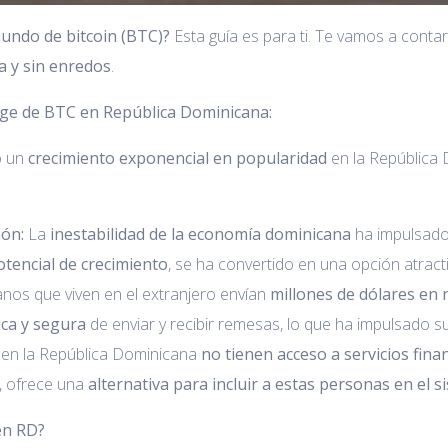
mundo de bitcoin (BTC)?
Esta guía es para ti. Te vamos a conta
ra y sin enredos
.
uge de BTC en República Dominicana:
o un
crecimiento exponencial en popularidad
en la República 
ión:
La
inestabilidad de la economía dominicana
ha impulsad
potencial de crecimiento
, se ha convertido en una opción atract
nos que viven en el extranjero envían
millones de dólares en
ca y segura
de enviar y recibir remesas, lo que ha impulsado s
n la República Dominicana
no tienen acceso a servicios fina
, ofrece una
alternativa para incluir a estas personas en el s
en RD?