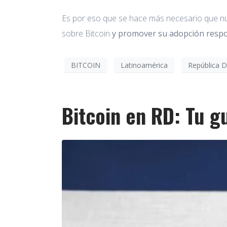
Es por eso que se hace más necesario que nun
sobre Bitcoin
y promover su adopción respo
BITCOIN
Latinoamérica
República 
Bitcoin en RD: Tu g