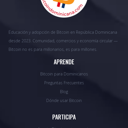
Educación y adopción de Bitcoin en República Dominicana
desde 2023. Comunidad, comercios y economía circular —
Bitcoin no es para millonarios, es para millones.
APRENDE
Bitcoin para Dominicanos
Preguntas Frecuentes
Blog
Dónde usar Bitcoin
PARTICIPA