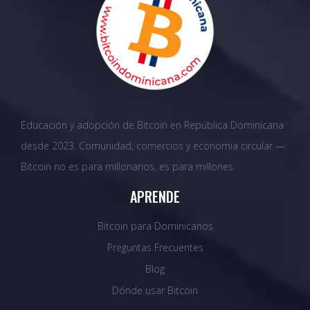
Educación y adopción de Bitcoin en República Dominicana
desde 2023. Comunidad, comercios y economía circular —
Bitcoin no es para millonarios, es para millones.
APRENDE
Bitcoin para Dominicanos
Preguntas Frecuentes
Blog
Dónde usar Bitcoin