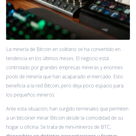
La minería de Bitcoin en solitario se ha convertido en
tendencia en los últimos meses. El negocio está
controlado por grandes empresas mineras y enormes
pools de minería que han acaparado el mercado. Esto
beneficia a la red Bitcoin, pero deja poco espacio para
los pequeños mineros.
Ante esta situación, han surgido terminales que permiten
a un bitcoiner minar Bitcoin desde la comodidad de su
hogar u oficina. Se trata de mini-mineros de BTC,
disponibles en distintas presentaciones y formas.