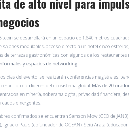
ita de alto nivel para impul
 negocios
Bitcoin se desarrollará en un espacio de 1.840 metros cuadrad
ye salones modulables, acceso directo a un hotel cinco estrellas,
s de terrazas gastronómicas con algunos de los restaurantes
nformales y espacios de networking.
os días del evento, se realizarán conferencias magistrales, pa
nteracción con líderes del ecosistema global.
Más de 20 orador
entrados en minería, soberanía digital, privacidad financiera, d
ercados emergentes.
mbres confirmados se encuentran Samson Mow (CEO de JAN3), Ayd
, Ignacio Pauls (cofundador de OCEAN), Seiiti Arata (educador e