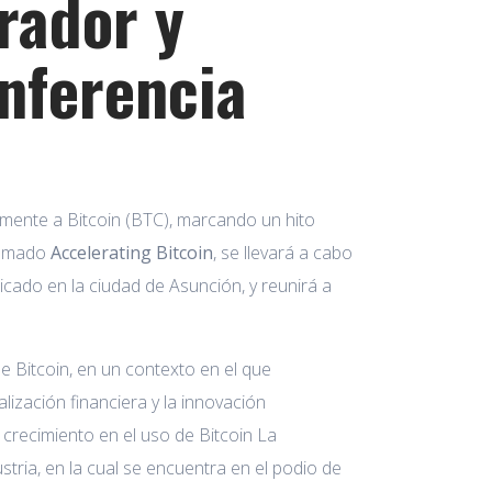
rador y
nferencia
amente a Bitcoin (BTC), marcando un hito
llamado
Accelerating Bitcoin
, se llevará a cabo
cado en la ciudad de Asunción, y reunirá a
e Bitcoin, en un contexto en el que
ización financiera y la innovación
crecimiento en el uso de Bitcoin La
tria, en la cual se encuentra en el podio de