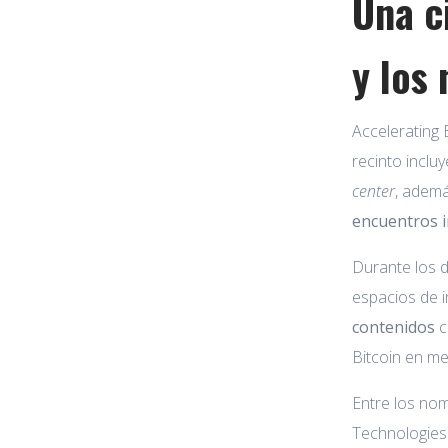
Una c
y los
Accelerating 
recinto inclu
center
, ademá
encuentros i
Durante los d
espacios de i
contenidos
c
Bitcoin en m
Entre los no
Technologies)