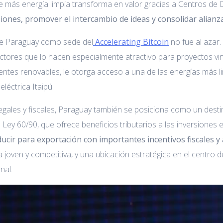
e más energía limpia transforma en valor gracias a Centros de
siones, promover el intercambio de ideas y consolidar alianz
de Paraguay como sede del
Accelerating Bitcoin
no fue al azar
actores que lo hacen especialmente atractivo para proyectos vin
ntes renovables, le otorga acceso a una de las energías más l
eléctrica Itaipú.
egales y fiscales, Paraguay también se posiciona como un dest
 Ley 60/90, que ofrece beneficios tributarios a las inversiones 
ucir para exportación con importantes incentivos fiscales 
joven y competitiva, y una ubicación estratégica en el centro del
nal.