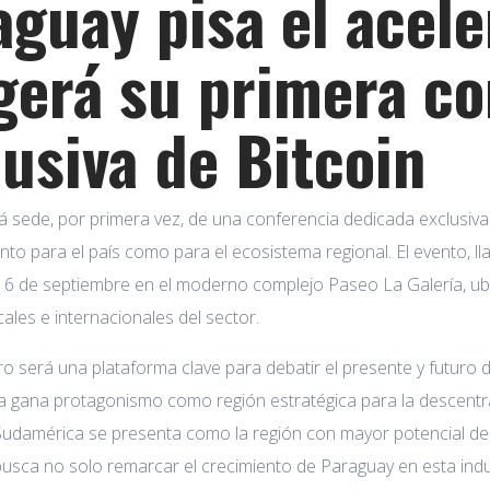
aguay pisa el acele
gerá su primera co
lusiva de Bitcoin
 sede, por primera vez, de una conferencia dedicada exclusiv
nto para el país como para el ecosistema regional. El evento, 
 16 de septiembre en el moderno complejo Paseo La Galería, ubi
cales e internacionales del sector.
o será una plataforma clave para debatir el presente y futuro d
 gana protagonismo como región estratégica para la descentral
Sudamérica se presenta como la región con mayor potencial de 
usca no solo remarcar el crecimiento de Paraguay en esta indus