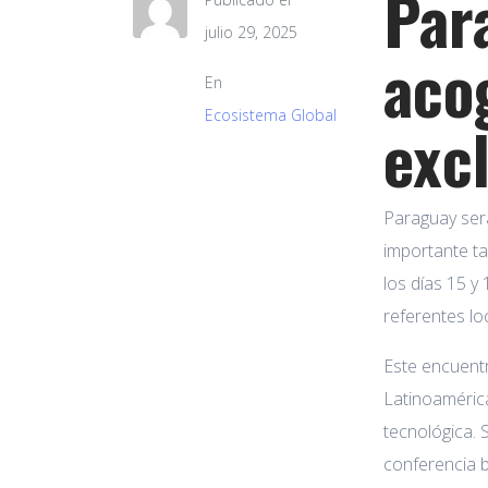
Par
julio 29, 2025
aco
En
Ecosistema Global
exc
Paraguay será
importante ta
los días 15 y
referentes lo
Este encuentr
Latinoamérica
tecnológica. 
conferencia b