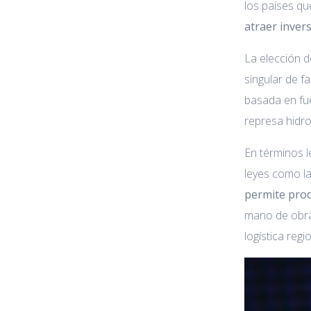
los países qu
atraer inver
La elección 
singular de f
basada en fue
represa hidro
En términos l
leyes como la
permite prod
mano de obra 
logística regio