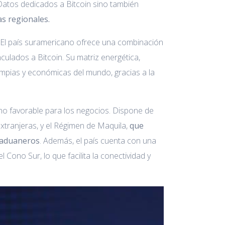
 Datos dedicados a Bitcoin sino también
as regionales.
. El país suramericano ofrece una combinación
culados a Bitcoin. Su matriz energética,
impias y económicas del mundo, gracias a la
ino favorable para los negocios. Dispone de
extranjeras, y el Régimen de Maquila,
que
y aduaneros
. Además, el país cuenta con una
 Cono Sur, lo que facilita la conectividad y