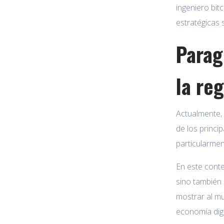
ingeniero bit
estratégicas 
Parag
la re
Actualmente,
de los princi
particularmen
En este conte
sino tambié
mostrar al mu
economía digi