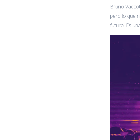
Bruno Vaccott
pero lo que 
futuro. Es un