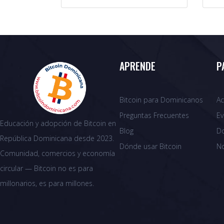
APRENDE
P
Bitcoin para Dominicanos
Ac
Preguntas Frecuentes
Ev
Educación y adopción de Bitcoin en
Blog
D
República Dominicana desde 2023.
Dónde usar Bitcoin
N
Comunidad, comercios y economía
circular — Bitcoin no es para
millonarios, es para millones.