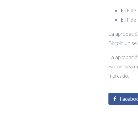
ETF de 
ETF de 
La aprobación
Bitcoin un se
La aprobación
Bitcoin sea m
mercado.
Facebo