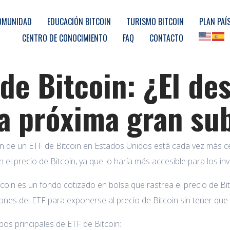
OMUNIDAD
EDUCACIÓN BITCOIN
TURISMO BITCOIN
PLAN PAÍ
CENTRO DE CONOCIMIENTO
FAQ
CONTACTO
 de Bitcoin: ¿El d
la próxima gran su
n de un ETF de Bitcoin en Estados Unidos está cada vez más ce
en el precio de Bitcoin, ya que lo haría más accesible para los in
coin es un fondo cotizado en bolsa que rastrea el precio de Bit
nes del ETF para exponerse al precio de Bitcoin sin tener que
ipos principales de ETF de Bitcoin: