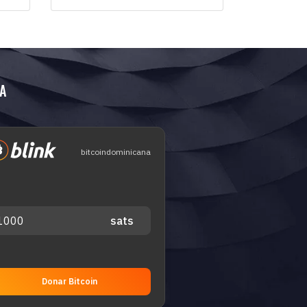
A
bitcoindominicana
Donar Bitcoin