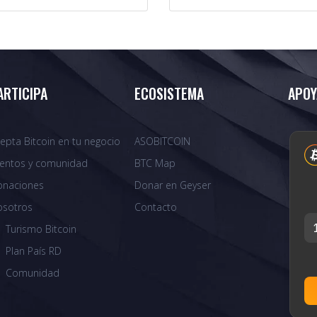
ARTICIPA
ECOSISTEMA
APOY
epta Bitcoin en tu negocio
ASOBITCOIN
entos y comunidad
BTC Map
onaciones
Donar en Geyser
osotros
Contacto
Turismo Bitcoin
Plan País RD
Comunidad