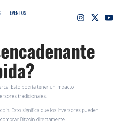
S
EVENTOS
esencadenante
bida?
rca. Esto podría tener un impacto
versores tradicionales.
coin. Esto significa que los inversores pueden
 comprar Bitcoin directamente.