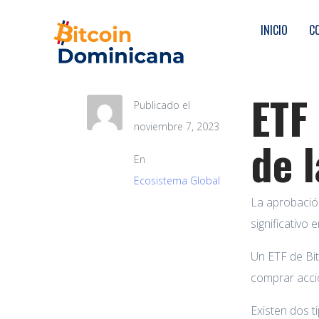
INICIO
C
ETF
Publicado el
noviembre 7, 2023
de 
En
Ecosistema Global
La aprobació
significativo 
Un ETF de Bit
comprar accio
Existen dos t