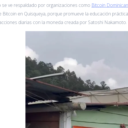
o se ve respaldado por organizaciones como
Bitcoin Dominica
 Bitcoin en Quisqueya, porque promueve la educación práctica
nsacciones diarias con la moneda creada por Satoshi Nakamoto.