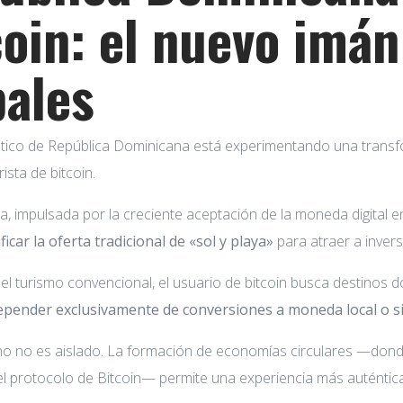
coin: el nuevo imán
bales
ístico de República Dominicana está experimentando una transfo
urista de bitcoin.
a, impulsada por la creciente aceptación de la moneda digital 
ficar la oferta tradicional de «sol y playa»
para atraer a invers
del turismo convencional, el usuario de bitcoin busca destinos do
epender exclusivamente de conversiones a moneda local o si
o no es aislado. La formación de economías circulares —don
l protocolo de Bitcoin— permite una experiencia más auténtica 