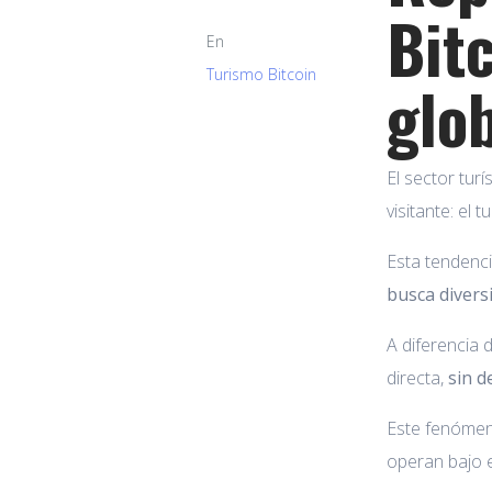
Bit
En
Turismo Bitcoin
glo
El sector tur
visitante: el t
Esta tendenci
busca diversi
A diferencia 
directa,
sin d
Este fenómen
operan bajo e