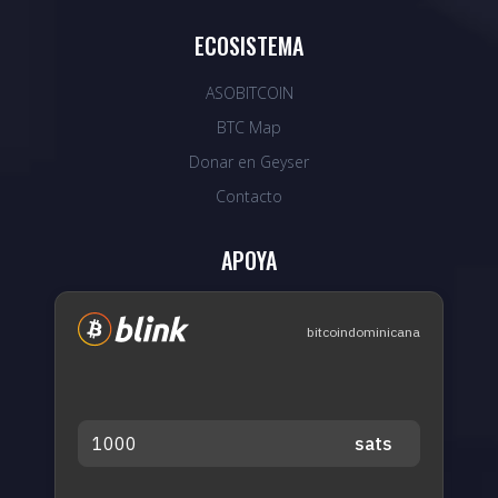
ECOSISTEMA
ASOBITCOIN
BTC Map
Donar en Geyser
Contacto
APOYA
bitcoindominicana