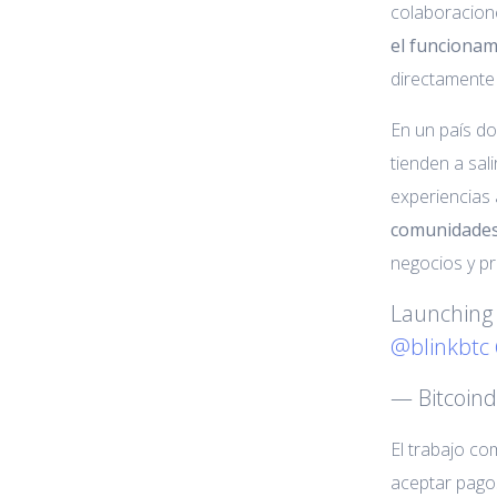
colaboracione
el funcionam
directamente 
En un país do
tienden a sal
experiencias 
comunidade
negocios y p
Launching
@blinkbtc
— Bitcoin
El trabajo c
aceptar pago