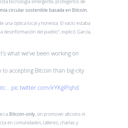
 esta tecnología emergente, protegerlos de
mía circular sostenible basada en Bitcoin.
 una óptica local y honesta. El vacío estaba
a desinformación del pueblo”, explicó García,
t’s what we’ve been working on
 to accepting Bitcoin than big-city
btc
…
pic.twitter.com/irYKglPqhd
marca
Bitcoin-only
, sin promover altcoins ni
ecta en comunidades, talleres, charlas y