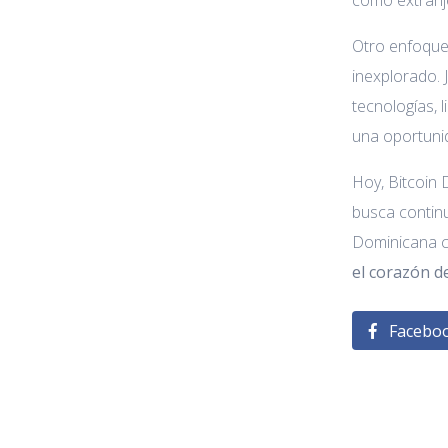
como extranj
Otro enfoque 
inexplorado. 
tecnologías, 
una oportun
Hoy, Bitcoin 
busca continu
Dominicana co
el corazón d
Facebo