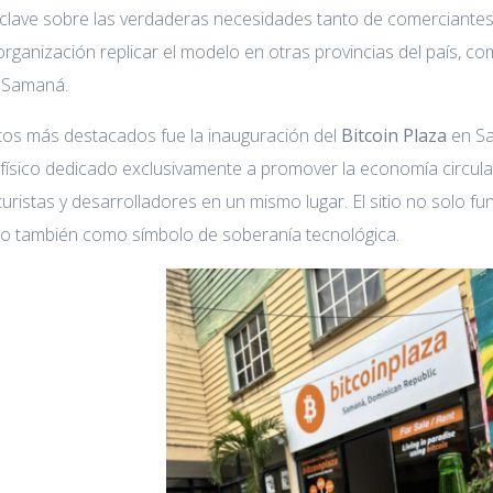
 clave sobre las verdaderas necesidades tanto de comerciante
 organización replicar el modelo en otras provincias del país, c
 Samaná.
tos más destacados fue la inauguración del
Bitcoin Plaza
en Sa
físico dedicado exclusivamente a promover la economía circula
uristas y desarrolladores en un mismo lugar. El sitio no solo 
ino también como símbolo de soberanía tecnológica.