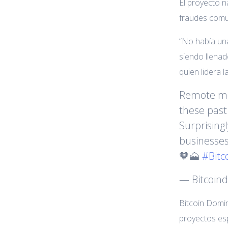
El proyecto n
fraudes comu
“No había una
siendo llenad
quien lidera l
Remote mou
these past
Surprisingl
businesses
🧡🗻
#Bitc
— Bitcoin
Bitcoin Domi
proyectos esp