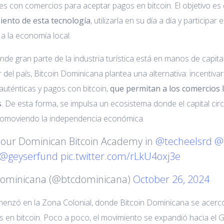
s con comercios para aceptar pagos en bitcoin. El objetivo es
iento de esta tecnología
, utilizarla en su día a día y particip
a la economía local.
nde gran parte de la industria turística está en manos de capit
ir del país, Bitcoin Dominicana plantea una alternativa: incenti
auténticas y pagos con bitcoin,
que permitan a los comercios l
s
. De esta forma, se impulsa un ecosistema donde el capital cir
romoviendo la independencia económica.
 our Dominican Bitcoin Academy in
@techeelsrd
@M
@geyserfund
pic.twitter.com/rLkU4oxj3e
dominicana (@btcdominicana)
October 26, 2024
omenzó en la Zona Colonial, donde Bitcoin Dominicana se acerc
s en bitcoin. Poco a poco, el movimiento se expandió hacia el