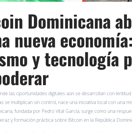
coin Dominicana ab
na nueva economía:
ismo y tecnología 
oderar
nde las oportunidades digitales aún se desarrollan con lentitud
 se multiplican sin control, nace una iniciativa local con una m
icana, fundada por Pedro Vital García, surge como una respues
eraz y formación práctica sobre Bitcoin en la República Domini