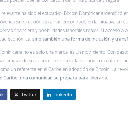
eros pueden operar con bitcoin de forma práctica y segura.
relevante ha sido el educativo. Bitcoin Dominicana identificó e
Jóvenes sin dirección clara han encontrado en la iniciativa un
libertad financiera y posibilidades laborales reales. El acceso 
idad económica,
sino también una forma de inclusión y transf
Dominicana no es solo una marca; es un movimiento. Con pasos fir
ar ampliando su alcance, consolidar la economía circular en nu
mo un referente en el Caribe en adopción de Bitcoin. La revo
el Caribe, una comunidad se prepara para liderarla.
ok
Twitter
LinkedIn