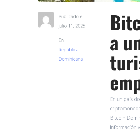
Bit
Publicado el
julio 11, 2025
a u
En
República
tur
Dominicana
emp
En un país do
criptomonedas
Bitcoin Domin
información v