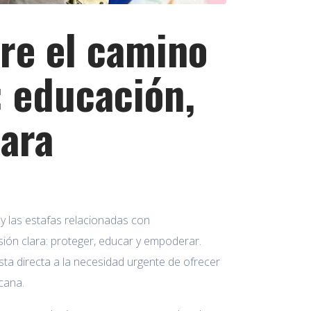
re el camino
 educación,
para
 y las estafas relacionadas con
isión clara: proteger, educar y empoderar.
ta directa a la necesidad urgente de ofrecer
cana.