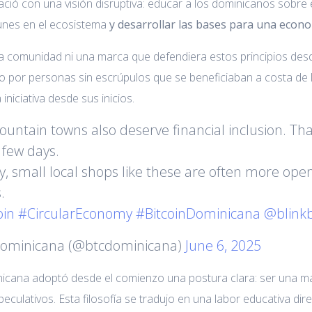
ació con una visión disruptiva: educar a los dominicanos sobre
nes en el ecosistema
y desarrollar las bases para una econo
 comunidad ni una marca que defendiera estos principios desde
o por personas sin escrúpulos que se beneficiaban a costa de l
a iniciativa desde sus inicios.
ntain towns also deserve financial inclusion. Tha
 few days.
y, small local shops like these are often more open
.
oin
#CircularEconomy
#BitcoinDominicana
@blink
dominicana (@btcdominicana)
June 6, 2025
nicana adoptó desde el comienzo una postura clara: ser una 
eculativos. Esta filosofía se tradujo en una labor educativa dir