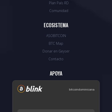
Plan País RD
Comunidad
ECOSISTEMA
ASOBITCOIN
BTC Map
Donar en Geyser
Contacto
APOYA
bitcoindominicana