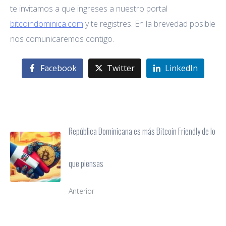
te invitamos a que ingreses a nuestro portal
bitcoindominica.com
y te registres. En la brevedad posible
nos comunicaremos contigo.
Facebook
Twitter
LinkedIn
República Dominicana es más Bitcoin Friendly de lo
que piensas
Anterior