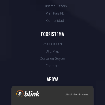
Turismo Bitcoin
Plan País RD
Comunidad
ECOSISTEMA
ASOBITCOIN
BTC Map
Donar en Geyser
Contacto
APOYA
bitcoindominicana