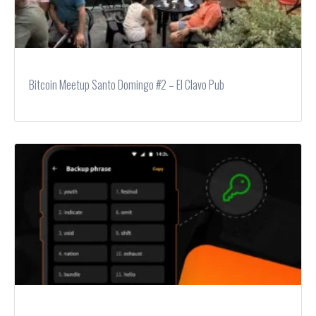
Bitcoin Meetup Santo Domingo #2 – El Clavo Pub