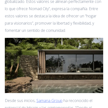
globalizado. Estos valores se alinean perfectamente con
lo que ofrece Nomad City”, expresa la compañía. Entre
estos valores se destaca la idea de ofrecer un “hogar
para visionarios”, promover la libertad y flexibilidad, y
fomentar un sentido de comunidad.
Desde sus inicios,
Samana Group
ha reconocido el
potencial de bitcoin y las criptomonedas. “Desde el