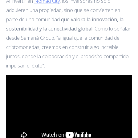
Al invertir en
Nomad City
, los inversores no solo
adquieren una propiedad, sino que se convierten en
parte de una comunidad
que valora la innovación, la
sostenibilidad y la conectividad global
. Como lo señalan
desde Samaná Group, “al igual que la comunidad de
criptomonedas, creemos en construir algo increíble
juntos, donde la colaboración y el propósito compartido
impulsan el éxito”.