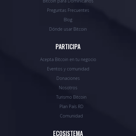
Bitcoin para Dominicanos
Preguntas Frecuentes
Blog
Dónde usar Bitcoin
PARTICIPA
Acepta Bitcoin en tu negocio
Eventos y comunidad
Donaciones
Nosotros
Turismo Bitcoin
Plan País RD
Comunidad
ECOSISTEMA