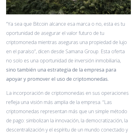
“Ya sea que Bitcoin alcance esa marca o no, esta es tu
oportunidad de asegurar el valor futuro de tu
criptomoneda mientras aseguras una propiedad de lujo
en el paraíso”, dicen desde Samana Group. Esta oferta
no solo es una oportunidad de inversión inmobiliaria,
sino también una estrategia de la empresa para
apoyar y promover el uso de criptomonedas.
La incorporación de criptomonedas en sus operaciones
refleja una visión más amplia de la empresa. “Las
criptomonedas representan más que un simple método
de pago: simbolizan la innovación, la democratización, la
descentralización y el espíritu de un mundo conectado y