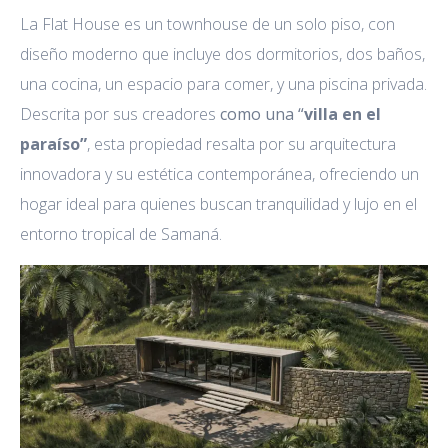
La Flat House es un townhouse
de un solo piso, con
diseño moderno que incluye dos dormitorios, dos baños,
una cocina, un espacio para comer, y una piscina privada.
Descrita por sus creadores
como una
“
villa en el
paraíso”
, esta propiedad resalta por su arquitectura
innovadora y su estética contemporánea, ofreciendo un
hogar ideal para quienes buscan tranquilidad y lujo en el
entorno tropical de Samaná.