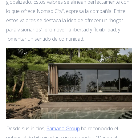
globalizado. Estos valores se alinean perfectamente con
lo que ofrece Nomad City”, expresa la compañía. Entre
estos valores se destaca la idea de ofrecer un “hogar
para visionarios”, promover la libertad y flexibilidad, y
fomentar un sentido de comunidad.
Desde sus inicios,
Samana Group
ha reconocido el
potencial de bitcoin y las criptomonedas. “Desde el