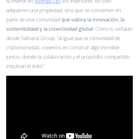
Al invertir en
Nomad City
, los inversores no solo
adquieren una propiedad, sino que se convierten en
parte de una comunidad
que valora la innovación, la
sostenibilidad y la conectividad global
. Como lo señalan
desde Samaná Group, “al igual que la comunidad de
criptomonedas, creemos en construir algo increíble
juntos, donde la colaboración y el propósito compartido
impulsan el éxito”.