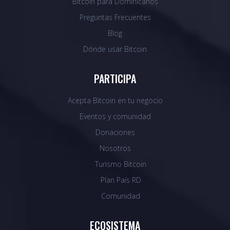
Bitcoin para Dominicanos
Preguntas Frecuentes
Blog
Dónde usar Bitcoin
PARTICIPA
Acepta Bitcoin en tu negocio
Eventos y comunidad
Donaciones
Nosotros
Turismo Bitcoin
Plan País RD
Comunidad
ECOSISTEMA