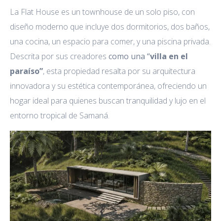
La Flat House es un townhouse
de un solo piso, con
diseño moderno que incluye dos dormitorios, dos baños,
una cocina, un espacio para comer, y una piscina privada.
Descrita por sus creadores
como una
“
villa en el
paraíso”
, esta propiedad resalta por su arquitectura
innovadora y su estética contemporánea, ofreciendo un
hogar ideal para quienes buscan tranquilidad y lujo en el
entorno tropical de Samaná.