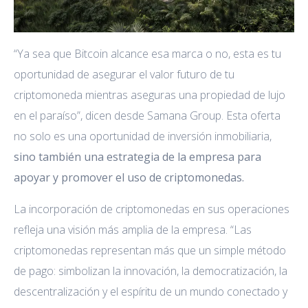
“Ya sea que Bitcoin alcance esa marca o no, esta es tu
oportunidad de asegurar el valor futuro de tu
criptomoneda mientras aseguras una propiedad de lujo
en el paraíso”, dicen desde Samana Group. Esta oferta
no solo es una oportunidad de inversión inmobiliaria,
sino también una estrategia de la empresa para
apoyar y promover el uso de criptomonedas.
La incorporación de criptomonedas en sus operaciones
refleja una visión más amplia de la empresa. “Las
criptomonedas representan más que un simple método
de pago: simbolizan la innovación, la democratización, la
descentralización y el espíritu de un mundo conectado y