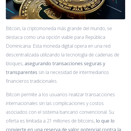
Bitcoin, la criptomoneda más grande del mundo, se
destaca como una opción viable para República
Dominicana. Esta moneda digital opera en una red
descentralizada utilizando la tecnología de cadenas de
bloques,
asegurando transacciones seguras y
transparentes
sin la necesidad de intermediarios
financieros tradicionales.
Bitcoin permite a los usuarios realizar transacciones
internacionales sin las complicaciones y costos
asociados con el sistema bancario convencional. Su
oferta es limitada a 21 millones de bitcoins,
lo que lo
convierte en una reserva de valor potencial contra la