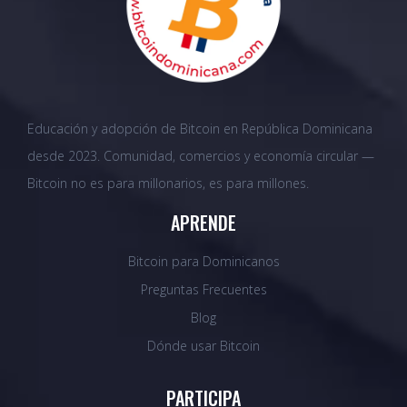
Educación y adopción de Bitcoin en República Dominicana
desde 2023. Comunidad, comercios y economía circular —
Bitcoin no es para millonarios, es para millones.
APRENDE
Bitcoin para Dominicanos
Preguntas Frecuentes
Blog
Dónde usar Bitcoin
PARTICIPA