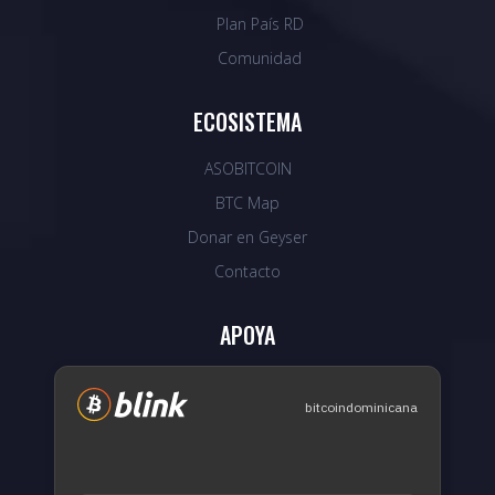
Plan País RD
Comunidad
ECOSISTEMA
ASOBITCOIN
BTC Map
Donar en Geyser
Contacto
APOYA
bitcoindominicana