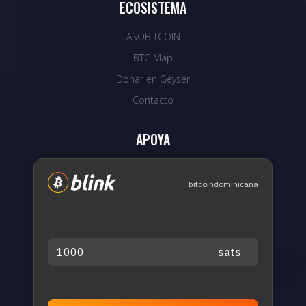
ECOSISTEMA
ASOBITCOIN
BTC Map
Donar en Geyser
Contacto
APOYA
bitcoindominicana