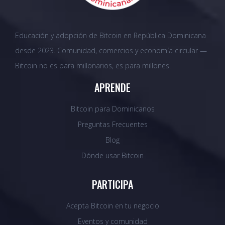
Educación y adopción de Bitcoin en República Dominicana
desde 2023. Comunidad, comercios y economía circular —
Bitcoin no es para millonarios, es para millones.
APRENDE
Bitcoin para Dominicanos
Preguntas Frecuentes
Blog
Dónde usar Bitcoin
PARTICIPA
Acepta Bitcoin en tu negocio
Eventos y comunidad