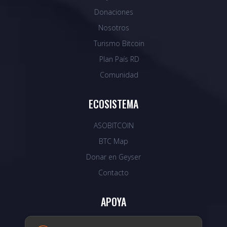
Donaciones
Nosotros
Turismo Bitcoin
Plan País RD
Comunidad
ECOSISTEMA
ASOBITCOIN
BTC Map
Donar en Geyser
Contacto
APOYA