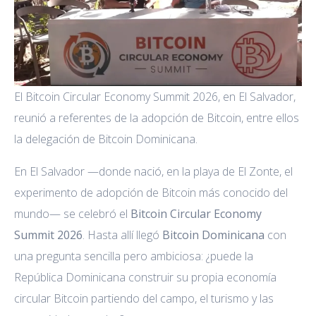
El Bitcoin Circular Economy Summit 2026, en El Salvador,
reunió a referentes de la adopción de Bitcoin, entre ellos
la delegación de Bitcoin Dominicana.
En El Salvador —donde nació, en la playa de El Zonte, el
experimento de adopción de Bitcoin más conocido del
mundo— se celebró el
Bitcoin Circular Economy
Summit 2026
. Hasta allí llegó
Bitcoin Dominicana
con
una pregunta sencilla pero ambiciosa: ¿puede la
República Dominicana construir su propia economía
circular Bitcoin partiendo del campo, el turismo y las