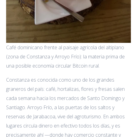
Café dominicano frente al paisaje agrícola del altiplano
(zona de Constanza y Arroyo Frío): la materia prima de
una posible economía circular Bitcoin rural.
Constanza es conocida como uno de los grandes
graneros del país: café, hortalizas, flores y fresas salen
cada semana hacia los mercados de Santo Domingo y
Santiago. Arroyo Frío, a las puertas de los saltos y
reservas de Jarabacoa, vive del agroturismo. En ambos
lugares circula dinero en efectivo todos los días, y es
precisamente ahí —donde hay comercio constante y