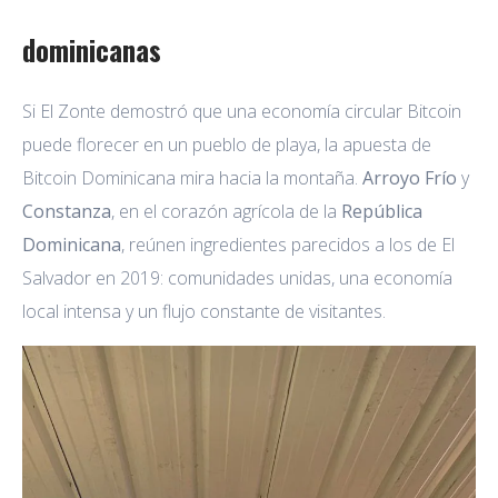
dominicanas
Si El Zonte demostró que una economía circular Bitcoin
puede florecer en un pueblo de playa, la apuesta de
Bitcoin Dominicana mira hacia la montaña.
Arroyo Frío
y
Constanza
, en el corazón agrícola de la
República
Dominicana
, reúnen ingredientes parecidos a los de El
Salvador en 2019: comunidades unidas, una economía
local intensa y un flujo constante de visitantes.