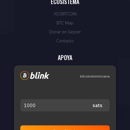
ECOSISTEMA
ASOBITCOIN
BTC Map
Donar en Geyser
Contacto
APOYA
bitcoindominicana