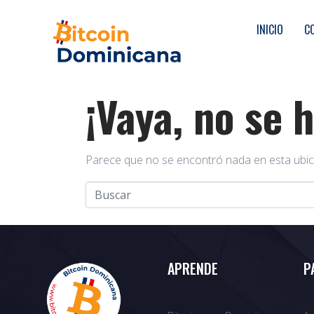
INICIO
C
¡Vaya, no se 
Parece que no se encontró nada en esta ubic
APRENDE
P