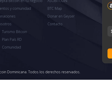
epta Bitcoin en tu negocio
ASOBITCOIN
entos y comunidad
BTC Map
onaciones
Donar en Geyser
osotros
Contacto
Turismo Bitcoin
Plan País RD
Comunidad
coin Dominicana. Todos los derechos reservados.