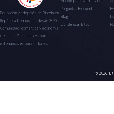
Bitcoin para Dominicanos
Ac
Preguntas Frecuentes
Ev
Educación y adopción de Bitcoin en
Blog
D
República Dominicana desde 2023.
Dónde usar Bitcoin
N
Comunidad, comercios y economía
circular — Bitcoin no es para
millonarios, es para millones.
© 2026 Bit