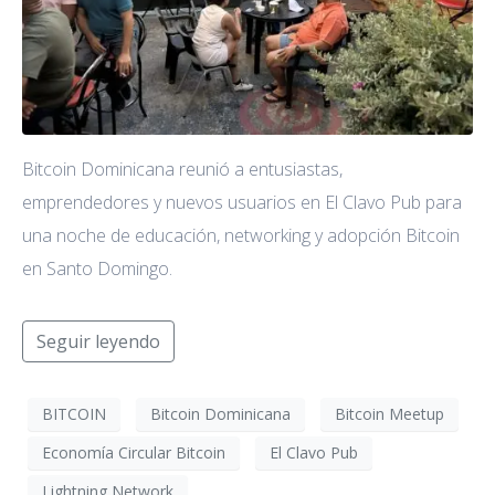
Bitcoin Dominicana reunió a entusiastas,
emprendedores y nuevos usuarios en El Clavo Pub para
una noche de educación, networking y adopción Bitcoin
en Santo Domingo.
Seguir leyendo
BITCOIN
Bitcoin Dominicana
Bitcoin Meetup
Economía Circular Bitcoin
El Clavo Pub
Lightning Network