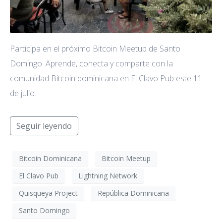
Participa en el próximo Bitcoin Meetup de Santo
Domingo. Aprende, conecta y comparte con la
comunidad Bitcoin dominicana en El Clavo Pub este 11
de julio.
Seguir leyendo
Bitcoin Dominicana
Bitcoin Meetup
El Clavo Pub
Lightning Network
Quisqueya Project
República Dominicana
Santo Domingo