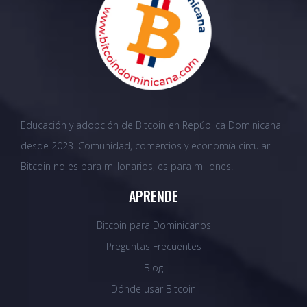
Educación y adopción de Bitcoin en República Dominicana
desde 2023. Comunidad, comercios y economía circular —
Bitcoin no es para millonarios, es para millones.
APRENDE
Bitcoin para Dominicanos
Preguntas Frecuentes
Blog
Dónde usar Bitcoin