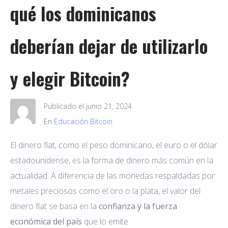
qué los dominicanos
deberían dejar de utilizarlo
y elegir Bitcoin?
Publicado el
junio 21, 2024
En
Educación Bitcoin
El dinero fíat, como el peso dominicano, el euro o el dólar
estadounidense, es la forma de dinero más común en la
actualidad. A diferencia de las monedas respaldadas por
metales preciosos como el oro o la plata, el valor del
dinero fíat se basa en la
confianza y la fuerza
económica del país
que lo emite.